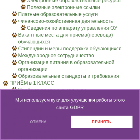
Электронные образовательные ресурсы
Полезные электронные ссылки
Платные образовательные услуги
Финансово-хозяйственная деятельность
Сведения по аппарату управления ОУ
Вакантные места для приёма(перевода)
обучающихся
Стипендии и меры поддержки обучающихся
Международное сотрудничество
Организация питания в образовательной
организации
Образовательные стандарты и требования
ПРИЁМ в 1 КЛАСС
Приём иностранных граждан
Приём в детский сад
Мы используем куки для улучшения работы этого
Сведения об организации отдыха детей и их
сайта
GDPR
оздоровления
Организация питания в школьном лагере
ОТМЕНА
ПРИНЯТЬ
Расписание уроков
СП ДС «Гнёздышко»
НАСТАВНИЧЕСТВО