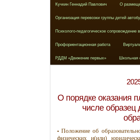
Кучкин Геннадий Павлович
О размеще
Организация перевозки группы детей автоб
Психолого-педагогическое сопровождение 
Профориентационная работа
Виртуал
РДДМ «Движение первых»
Школьная 
202
О порядке оказания п
числе образец 
обра
Положение об образовательно
•
физических и(или) юридическ