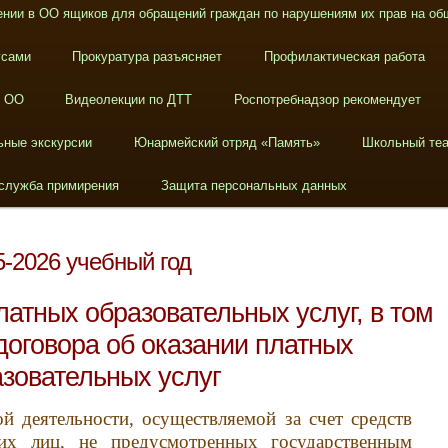
нии в ОО ящиков для обращений граждан по нарушениям их прав на об
усами
Прокуратура разъясняет
Профилактическая работа
в ОО
Видеолекции по ДТТ
Роспотребнадзор рекомендует
ьные экскурсии
Юнармейский отряд «Память»
Школьный теа
служба примирения
Защита персональных данных
5-2026 учебный год
латных образовательных услуг, в том
договора об оказании платных
зовательных услуг
й деятельности, осуществляемой за счет средств
их лиц, не предусмотренных государственным