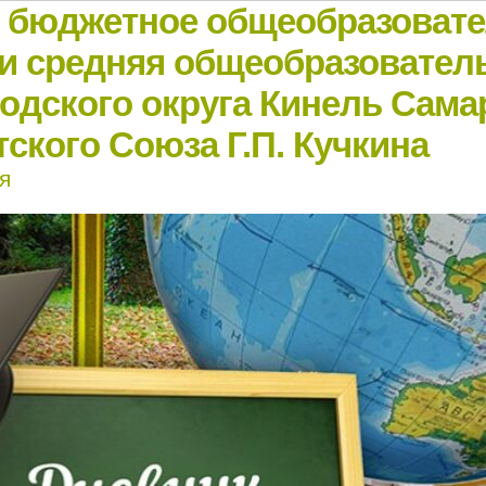
е бюджетное общеобразоват
и средняя общеобразовател
родского округа Кинель Сама
ского Союза Г.П. Кучкина
я