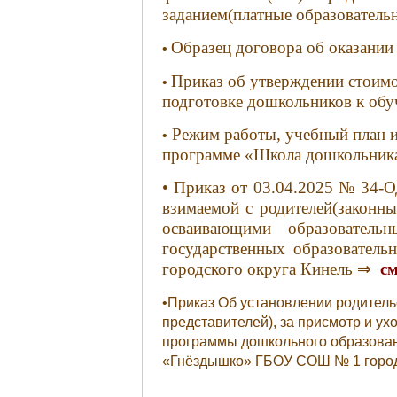
заданием(платные образователь
Образец договора об оказании
•
Приказ об утверждении стоимо
•
подготовке дошкольников к обу
Режим работы, учебный план и
•
программе «Школа дошкольник
• Приказ от 03.04.2025 № 34-О
взимаемой с родителей(законны
осваивающими образователь
государственных образователь
городского округа Кинель ⇒
с
•Приказ Об установлении родитель
представителей), за присмотр и у
программы дошкольного образовани
«Гнёздышко» ГБОУ СОШ № 1 город