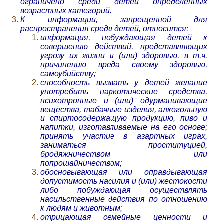
ограничено среди детей определенных
возрастных категорий.
К информации, запрещенной для
распространения среди детей, относится:
информация, побуждающая детей к
совершению действий, представляющих
угрозу их жизни и (или) здоровью, в т.ч.
причинению вреда своему здоровью,
самоубийству;
способность вызвать у детей желание
употребить наркотические средства,
психотропные и (или) одурманивающие
вещества, табачные изделия, алкогольную
и спиртосодержащую продукцию, пиво и
напитки, изготавливаемые на его основе;
принять участие в азартных играх,
заниматься проституцией,
бродяжничеством или
попрошайничеством;
обосновывающая или оправдывающая
допустимость насилия и (или) жестокости
либо побуждающая осуществлять
насильственные действия по отношению
к людям и животным;
отрицающая семейные ценности и