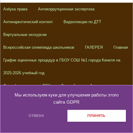
Азбука права
Антикоррупционная экспертиза
Антинаркотический контент
Видеолекции по ДТТ
Виртуальные экскурсии
Всероссийская олимпиада школьников
ГАЛЕРЕЯ
Главная
График оценочных процедур в ГБОУ СОШ №1 города Кинеля на
2025-2026 учебный год
Дезинфекция школ и ДОУ
Детский центр «Артек»
Мы используем куки для улучшения работы этого
Документы, необходимые для зачисления в 1 класс
сайта
GDPR
Документы, регламентирующие прием в 1 класс
ОТМЕНА
ПРИНЯТЬ
Документы, фиксирующие возможность, порядок и условия