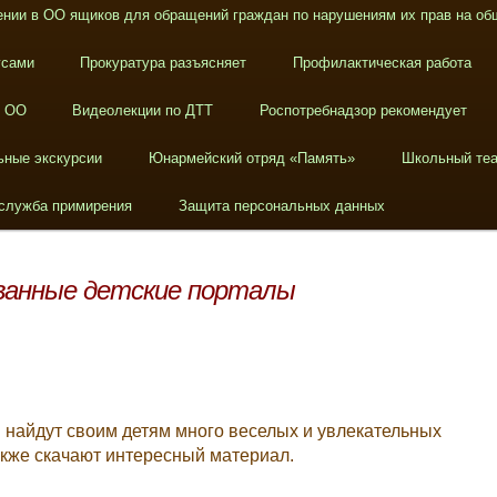
нии в ОО ящиков для обращений граждан по нарушениям их прав на об
усами
Прокуратура разъясняет
Профилактическая работа
в ОО
Видеолекции по ДТТ
Роспотребнадзор рекомендует
ьные экскурсии
Юнармейский отряд «Память»
Школьный теа
служба примирения
Защита персональных данных
ванные детские порталы
ли найдут своим детям много веселых и увлекательных
акже скачают интересный материал.