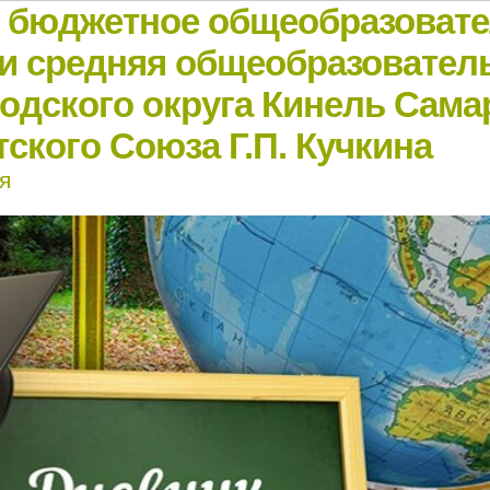
е бюджетное общеобразоват
и средняя общеобразовател
родского округа Кинель Сама
ского Союза Г.П. Кучкина
я