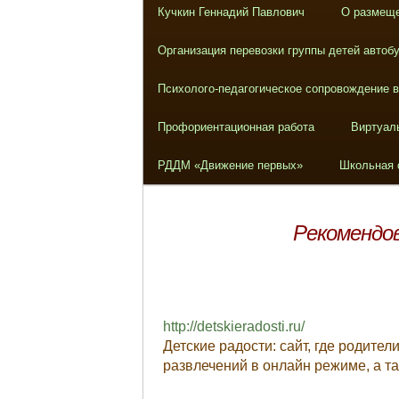
Кучкин Геннадий Павлович
О размеще
Организация перевозки группы детей автоб
Психолого-педагогическое сопровождение 
Профориентационная работа
Виртуал
РДДМ «Движение первых»
Школьная 
Рекомендо
http://detskieradosti.ru/
Детские радости: сайт, где родите
развлечений в онлайн режиме, а т