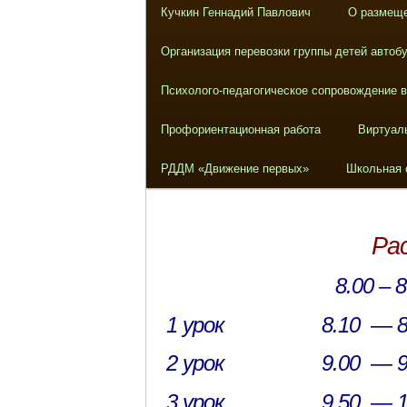
Кучкин Геннадий Павлович
О размеще
Организация перевозки группы детей автоб
Психолого-педагогическое сопровождение 
Профориентационная работа
Виртуал
РДДМ «Движение первых»
Школьная 
Ра
8.00 –
1 урок 8.10 — 8.
2 урок 9.00 — 9.
3 урок 9.50 — 10