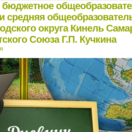
е бюджетное общеобразоват
и средняя общеобразовател
родского округа Кинель Сама
ского Союза Г.П. Кучкина
я