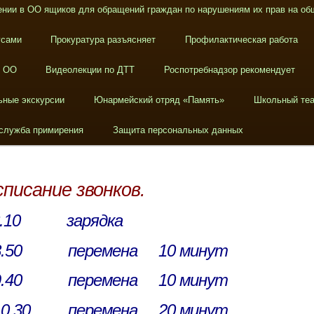
нии в ОО ящиков для обращений граждан по нарушениям их прав на об
усами
Прокуратура разъясняет
Профилактическая работа
в ОО
Видеолекции по ДТТ
Роспотребнадзор рекомендует
ьные экскурсии
Юнармейский отряд «Память»
Школьный теа
служба примирения
Защита персональных данных
списание звонков.
 8.10 зарядка
50 перемена 10 минут
40 перемена 10 минут
.30 перемена 20 минут