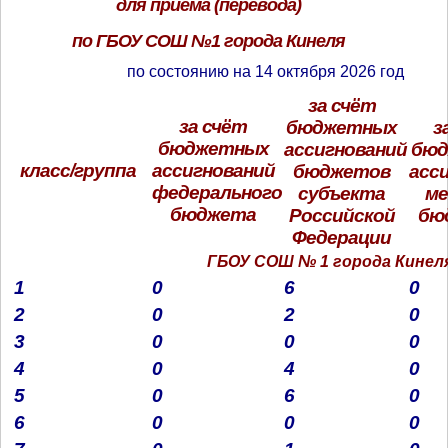
для приёма (перевода)
по ГБОУ СОШ №1 города Кинеля
по состоянию на 14 октября 2026 год
за счёт
за счёт
бюджетных
з
бюджетных
ассигнований
бю
ассигнований
класс/группа
бюджетов
асс
федерального
субъекта
м
бюджета
Российской
бю
Федерации
ГБОУ СОШ № 1 города Кинел
6
0
0
1
2
0
0
2
0
0
0
3
4
0
0
4
6
0
0
5
0
0
0
6