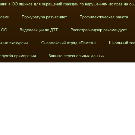
нии в ОО ящиков для обращений граждан по нарушениям их прав на об
усами
Прокуратура разъясняет
Профилактическая работа
в ОО
Видеолекции по ДТТ
Роспотребнадзор рекомендует
ьные экскурсии
Юнармейский отряд «Память»
Школьный теа
служба примирения
Защита персональных данных