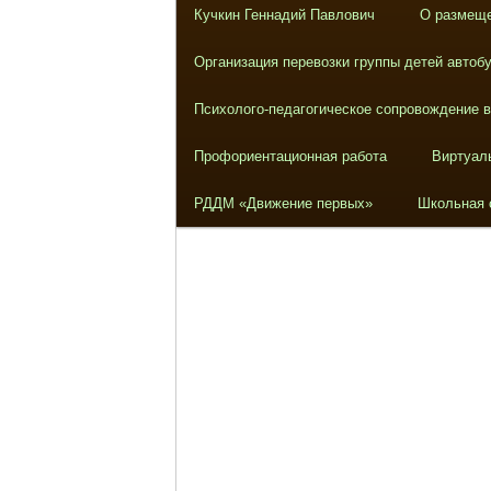
Кучкин Геннадий Павлович
О размеще
Организация перевозки группы детей автоб
Психолого-педагогическое сопровождение 
Профориентационная работа
Виртуал
РДДМ «Движение первых»
Школьная 