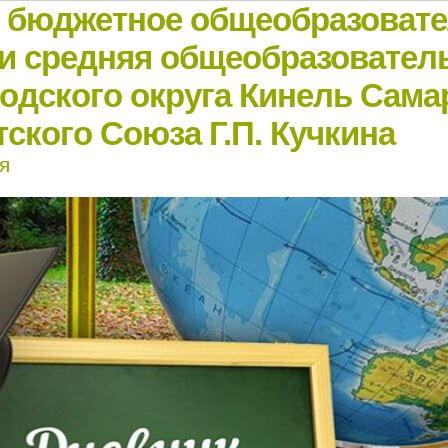
е бюджетное общеобразоват
и средняя общеобразовател
родского округа Кинель Сама
ского Союза Г.П. Кучкина
я