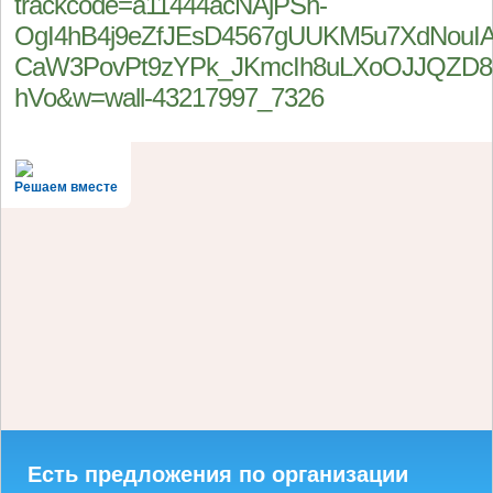
trackcode=a11444acNAjPSh-
OgI4hB4j9eZfJEsD4567gUUKM5u7XdNouIA
CaW3PovPt9zYPk_JKmcIh8uLXoOJJQZD8
hVo&w=wall-43217997_7326
Решаем вместе
Есть предложения по организации