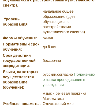
обучающихся с расстройствами аутистического
спектра
начальное общее
образование ( для
Уровень
обучающихся с
образования
расстройствами
аутистического спектра)
Формы обучения:
очная
Нормативный срок
до 6 лет
обучения:
Срок действия
государственной
бессрочно
аккредитации:
Языки, на которых
русский,согласно
Положению
осуществляется
о языке преподавания в
образование
учреждении
(обучение):
Язык и речевая практика
Математика
Учебные предметы,
Окружающий мир