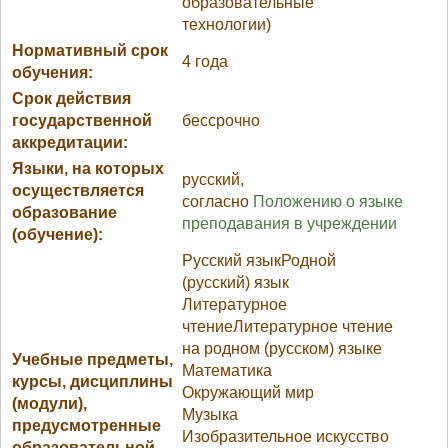
образовательные
технологии)
Нормативный срок
4 года
обучения:
Срок действия
государственной
бессрочно
аккредитации:
Языки, на которых
русский,
осуществляется
согласно
Положению о языке
образование
преподавания в учреждении
(обучение):
Русский языкРодной
(русский) язык
Литературное
чтениеЛитературное чтение
на родном (русском) языке
Учебные предметы,
Математика
курсы, дисциплины
Окружающий мир
(модули),
Музыка
предусмотренные
Изобразительное искусство
образовательной