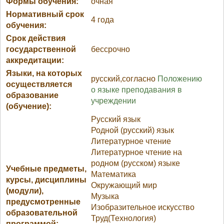
Формы обучения:
очная
Нормативный срок
4 года
обучения:
Срок действия
государственной
бессрочно
аккредитации:
Языки, на которых
русский,согласно
Положению
осуществляется
о языке преподавания в
образование
учреждении
(обучение):
Русский язык
Родной (русский) язык
Литературное чтение
Литературное чтение на
родном (русском) языке
Учебные предметы,
Математика
курсы, дисциплины
Окружающий мир
(модули),
Музыка
предусмотренные
Изобразительное искусство
образовательной
Труд(Технология)
программой: