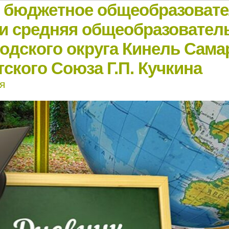
е бюджетное общеобразоват
и средняя общеобразовател
родского округа Кинель Сама
ского Союза Г.П. Кучкина
я