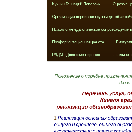
Кучкин Геннадий Павлович
О размеще
Организация перевозки группы детей автоб
Психолого-педагогическое сопровождение 
Профориентационная работа
Виртуал
РДДМ «Движение первых»
Школьная 
Положение о порядке привлечени
физич
Перечень услуг, 
Кинеля
гра
реализации
общеобразова
1.
Реализация основных образоват
общего и среднего общего образ
в соответствии с правом гражда