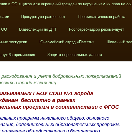
нии в ОО ящиков для обращений граждан по нарушениям их прав на об
усами
Прокуратура разъясняет
Профилактическая работа
в ОО
Видеолекции по ДТТ
Роспотребнадзор рекомендует
ьные экскурсии
Юнармейский отряд «Память»
Школьный теа
служба примирения
Защита персональных данных
я расходования и учета добровольных пожертвований
еских и юридических лиц
оказываемых ГБОУ СОШ №1 города
жданам бесплатно в рамках
тельных
программ в соответствии с ФГОС
ельных программ начального общего, основного
ования, дополнительных образовательных программ,
н получение общедоступного и бесплатного