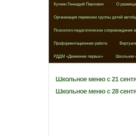
Кучкин Геннадий Павлович
О размеще
Организация перевозки группы детей автоб
Психолого-педагогическое сопровождение 
Профориентационная работа
Виртуал
РДДМ «Движение первых»
Школьная 
Школьное меню с 21 сентя
Школьное меню с 28 сентя