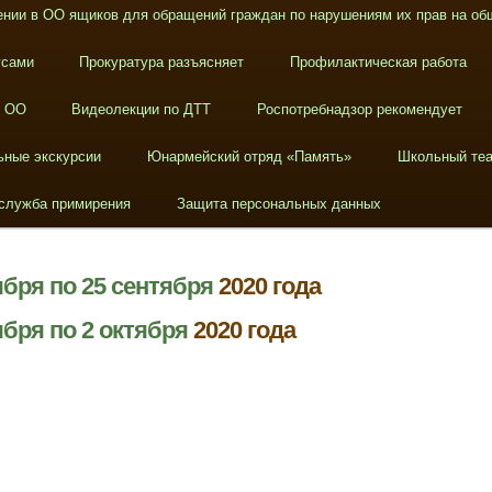
нии в ОО ящиков для обращений граждан по нарушениям их прав на об
усами
Прокуратура разъясняет
Профилактическая работа
в ОО
Видеолекции по ДТТ
Роспотребнадзор рекомендует
ьные экскурсии
Юнармейский отряд «Память»
Школьный теа
служба примирения
Защита персональных данных
бря по 25 сентября
2020 года
бря по 2 октября
2020 года