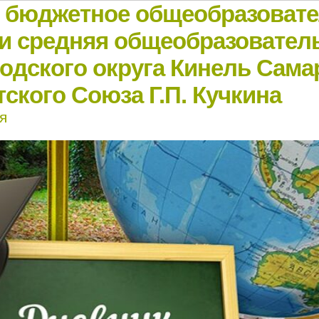
е бюджетное общеобразоват
и средняя общеобразовател
родского округа Кинель Сама
ского Союза Г.П. Кучкина
я