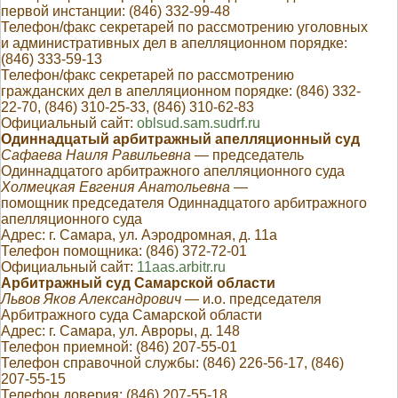
первой инстанции: (846) 332-99-48
Телефон/факс секретарей по рассмотрению уголовных
и административных дел в апелляционном порядке:
(846) 333-59-13
Телефон/факс секретарей по рассмотрению
гражданских дел в апелляционном порядке: (846) 332-
22-70, (846) 310-25-33, (846) 310-62-83
Официальный сайт:
oblsud.sam.sudrf.ru
Одиннадцатый арбитражный апелляционный суд
Сафаева Наиля Равильевна
— председатель
Одиннадцатого арбитражного апелляционного суда
Холмецкая Евгения Анатольевна
—
помощник председателя Одиннадцатого арбитражного
апелляционного суда
Адрес: г. Самара, ул. Аэродромная, д. 11а
Телефон помощника: (846) 372-72-01
Официальный сайт:
11aas.arbitr.ru
Арбитражный суд Самарской области
Львов Яков Александрович
— и.о. председателя
Арбитражного суда Самарской области
Адрес: г. Самара, ул. Авроры, д. 148
Телефон приемной: (846) 207-55-01
Телефон справочной службы: (846) 226-56-17, (846)
207-55-15
Телефон доверия: (846) 207-55-18