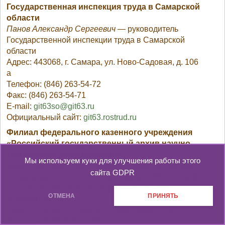
Государственная инспекция труда в Самарской
области
Панов Александр Сергеевич
— руководитель
Государственной инспекции труда в Самарской
области
Адрес: 443068, г. Самара, ул. Ново-Садовая, д. 106
а
Телефон: (846) 263-54-72
Факс: (846) 263-54-71
E-mail:
git63so@git63.ru
Официальный сайт:
git63.rostrud.ru
Филиал федерального казенного учреждения
«Российский государственный архив научно-
технической документации»
Мы используем куки для улучшения работы этого
Давыдова Ирина Николаевна
— директор филиала
сайта
GDPR
федерального казенного учреждения «Российский
государственный архив научно-технической
ОТМЕНА
ПРИНЯТЬ
документации»
Адрес: 443068, г. Самара, ул. Мичурина, д. 58
Телефон: (846) 336-17-85