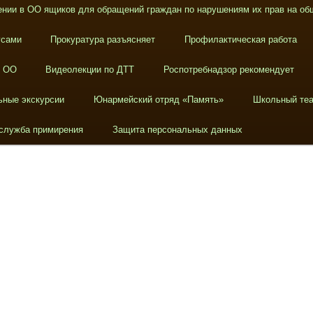
нии в ОО ящиков для обращений граждан по нарушениям их прав на об
усами
Прокуратура разъясняет
Профилактическая работа
в ОО
Видеолекции по ДТТ
Роспотребнадзор рекомендует
ьные экскурсии
Юнармейский отряд «Память»
Школьный теа
служба примирения
Защита персональных данных