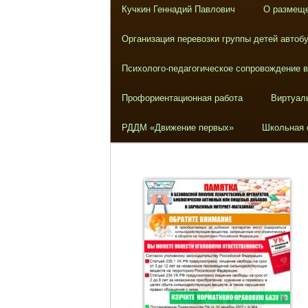
Кучкин Геннадий Павлович
О размеще
Организация перевозки группы детей автоб
Психолого-педагогическое сопровождение 
Профориентационная работа
Виртуал
РДДМ «Движение первых»
Школьная 