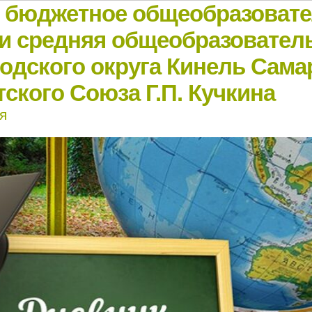
е бюджетное общеобразоват
и средняя общеобразовател
родского округа Кинель Сама
ского Союза Г.П. Кучкина
я