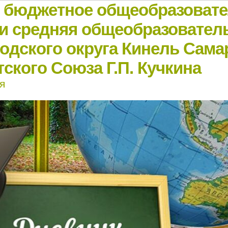
е бюджетное общеобразоват
и средняя общеобразовател
родского округа Кинель Сама
ского Союза Г.П. Кучкина
я