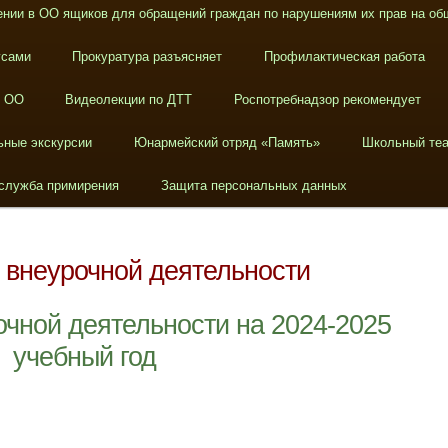
нии в ОО ящиков для обращений граждан по нарушениям их прав на об
усами
Прокуратура разъясняет
Профилактическая работа
в ОО
Видеолекции по ДТТ
Роспотребнадзор рекомендует
ьные экскурсии
Юнармейский отряд «Память»
Школьный теа
служба примирения
Защита персональных данных
 внеурочной деятельности
чной деятельности на 2024-2025
учебный год