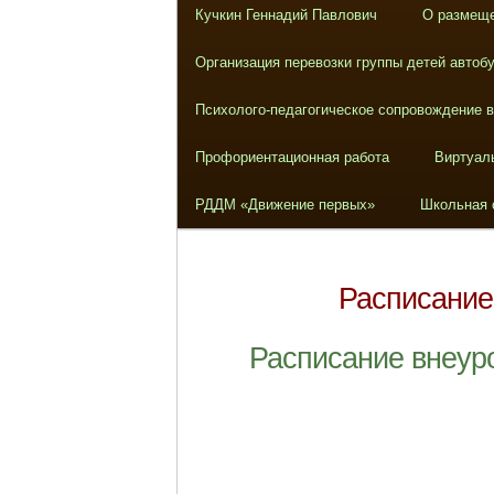
Кучкин Геннадий Павлович
О размеще
Организация перевозки группы детей автоб
Психолого-педагогическое сопровождение 
Профориентационная работа
Виртуал
РДДМ «Движение первых»
Школьная 
Расписание
Расписание внеуро