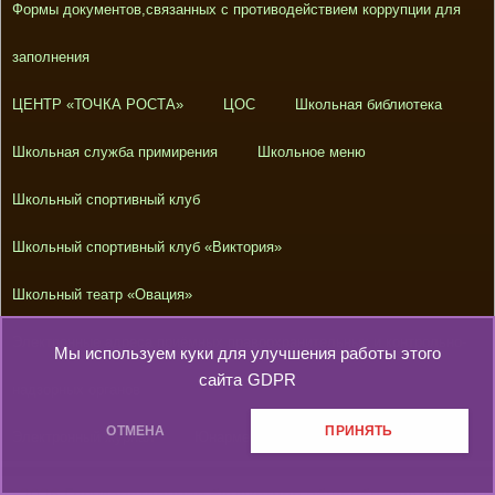
Формы документов,связанных с противодействием коррупции для
заполнения
ЦЕНТР «ТОЧКА РОСТА»
ЦОС
Школьная библиотека
Школьная служба примирения
Школьное меню
Школьный спортивный клуб
Школьный спортивный клуб «Виктория»
Школьный театр «Овация»
Электронные адреса приёмных правоохранительных и контрольно-
Мы используем куки для улучшения работы этого
сайта
GDPR
надзорных органов
ОТМЕНА
ПРИНЯТЬ
Электронный журнал
Юнармейский отряд «Память»