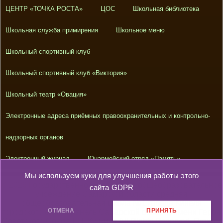
ЦЕНТР «ТОЧКА РОСТА»
ЦОС
Школьная библиотека
Школьная служба примирения
Школьное меню
Школьный спортивный клуб
Школьный спортивный клуб «Виктория»
Школьный театр «Овация»
Электронные адреса приёмных правоохранительных и контрольно-
надзорных органов
Электронный журнал
Юнармейский отряд «Память»
Мы используем куки для улучшения работы этого
© 2026
Государственное бюджетное общеобразовательное
сайта
GDPR
учреждение Самарской области средняя
общеобразовательная школа №1 города Кинеля
ОТМЕНА
ПРИНЯТЬ
городского округа Кинель Самарской области имени Героя
Советского Союза Г.П. Кучкина
All Rights Reserved. Proudly