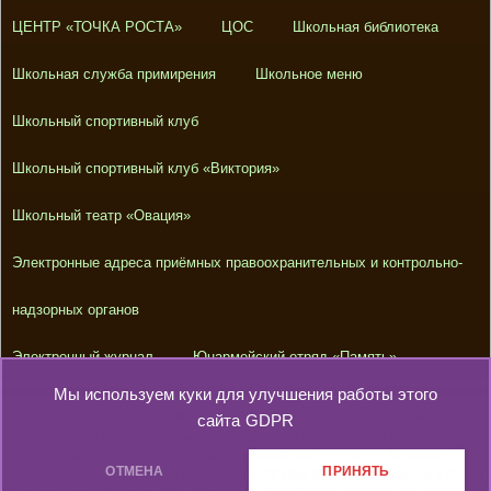
ЦЕНТР «ТОЧКА РОСТА»
ЦОС
Школьная библиотека
Школьная служба примирения
Школьное меню
Школьный спортивный клуб
Школьный спортивный клуб «Виктория»
Школьный театр «Овация»
Электронные адреса приёмных правоохранительных и контрольно-
надзорных органов
Электронный журнал
Юнармейский отряд «Память»
Мы используем куки для улучшения работы этого
© 2026
Государственное бюджетное общеобразовательное
сайта
GDPR
учреждение Самарской области средняя
общеобразовательная школа №1 города Кинеля
ОТМЕНА
ПРИНЯТЬ
городского округа Кинель Самарской области имени Героя